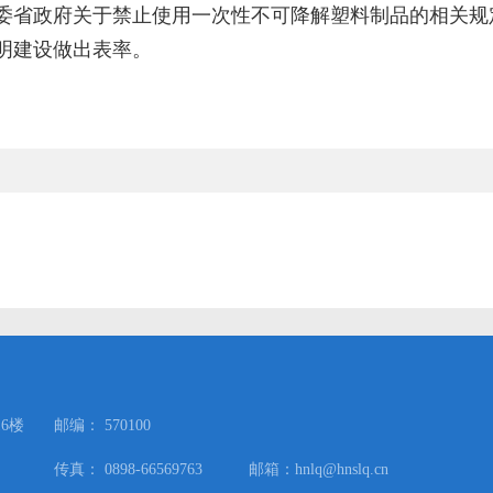
委省政府关于禁止使用一次性不可降解塑料制品的相关规
明建设做出表率。
6楼
邮编： 570100
传真： 0898-66569763 邮箱：hnlq@hnslq.cn