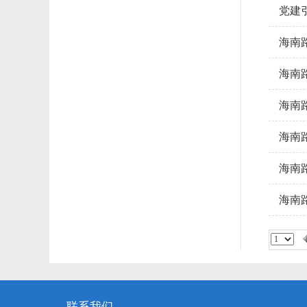
党建
海南
海南
海南
海南
海南
海南
联系我们