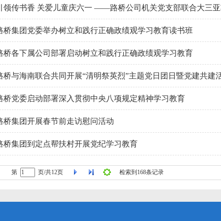
引领传书香 关爱儿童庆六一 ——路桥公司机关党支部联合大三
路桥集团党委举办树立和践行正确政绩观学习教育读书班
路桥各下属公司部署启动树立和践行正确政绩观学习教育
路桥与海南联合共同开展“清明祭英烈”主题党日团日暨党建共建
路桥党委启动部署深入贯彻中央八项规定精神学习教育
路桥集团开展春节前走访慰问活动
路桥集团到定点帮扶村开展党纪学习教育
第
页/共12页
检索到168条记录