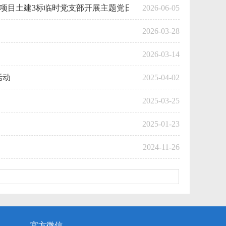
亚项目土建3标临时党支部开展主题党日活动
2026-06-05
2026-03-28
2026-03-14
活动
2025-04-02
2025-03-25
2025-01-23
2024-11-26
官方微信